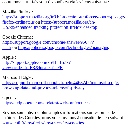
couramment utilisés sont disponibles via les liens suivants :
Mozilla Firefox :
https://support.mozilla.org/fr/kb/protection-renforcee-contre-pistage-
firefox-ordinateur
ou
https://support.mozilla.org/en-
US/kb/enhanced-tracking-protection-firefox-desktop
Google Chrome:
https://support.google.com/chrome/answer/95647?
hl=fr
ou
https://policies.google.com/technologies/managing
Apple :
http://support.apple.com/kb/HT1677?
viewlocale=fr_FR&locale=fr_FR
Microsoft Edge :
https://support.microsoft.com/fr-fr/help/4468242/microsoft-edge-
browsing-data-and-privacy-microsoft-privacy
Opera :
https://help.opera.com/en/latest/web-preferences/
Si vous souhaitez de plus amples informations sur les outils de
maîtrise des Cookies, nous vous invitons à consulter le lien suivant :
www.cnil.fr/vos-droits/vos-traces/les-cookies