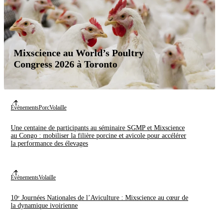
Mixscience au World’s Poultry
Congress 2026 à Toronto
Évènements
Porc
Volaille
Une centaine de participants au séminaire SGMP et Mixscience
au Congo : mobiliser la filière porcine et avicole pour accélérer
la performance des élevages
Évènements
Volaille
10ᵉ Journées Nationales de l’Aviculture : Mixscience au cœur de
la dynamique ivoirienne