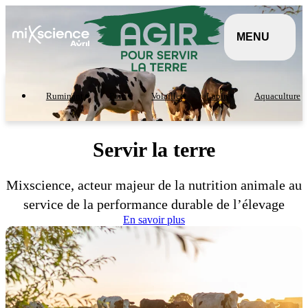
Panneau de gestion des cookies
Aller au contenu principal
MENU
Ruminant
Porc
Volaille
Lapin
Aquaculture
Servir la terre
Mixscience, acteur majeur de la nutrition animale au
service de la performance durable de l’élevage
En savoir plus