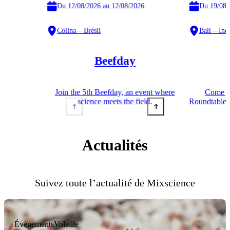
Du 12/08/2026 au 12/08/2026
Du 19/08/
Colina – Brésil
Bali – Ind
Beefday
Join the 5th Beefday, an event where
Come jo
science meets the field.
Roundtable S
Actualités
Suivez toute l’actualité de Mixscience
Évènements
Volaille