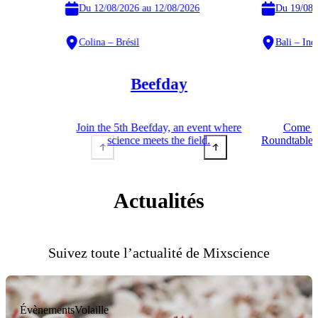
Du 12/08/2026 au 12/08/2026
Du 19/08/
Colina – Brésil
Bali – Ind
Beefday
Join the 5th Beefday, an event where
Come jo
science meets the field.
Roundtable S
Actualités
Suivez toute l’actualité de Mixscience
Évènements
Volaille