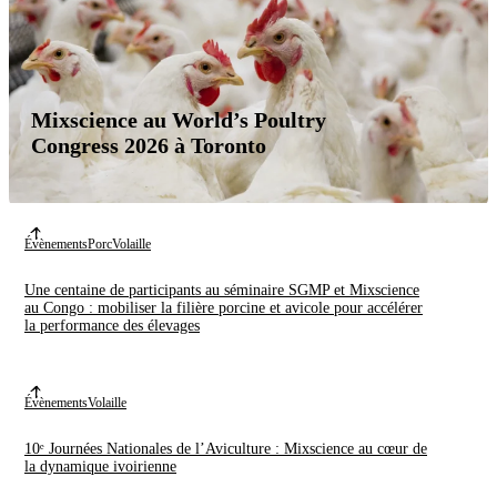
Mixscience au World’s Poultry
Congress 2026 à Toronto
Évènements
Porc
Volaille
Une centaine de participants au séminaire SGMP et Mixscience
au Congo : mobiliser la filière porcine et avicole pour accélérer
la performance des élevages
Évènements
Volaille
10ᵉ Journées Nationales de l’Aviculture : Mixscience au cœur de
la dynamique ivoirienne