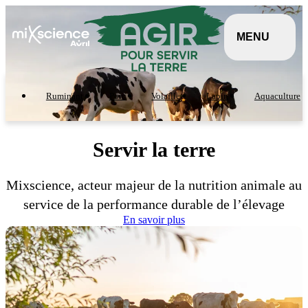
Panneau de gestion des cookies
Aller au contenu principal
MENU
Ruminant
Porc
Volaille
Lapin
Aquaculture
Servir la terre
Mixscience, acteur majeur de la nutrition animale au
service de la performance durable de l’élevage
En savoir plus